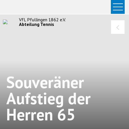
Startseite
Platz buchen
VfL Pfullingen 1862 e.V.
Abteilung Tennis
Abteilung
Sport
Anlage
Sponsoren
Downloads
Souveräner
Kontakt / Anfahrt
Aufstieg der
Herren 65